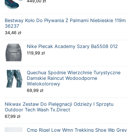
449,00
zł
Bestway Koło Do Pływania Z Palmami Niebieskie 119m
36237
34,46
zł
Nike Plecak Academy Szary Ba5508 012
119,99
zł
Quechua Spodnie Wierzchnie Turystyczne
Damskie Raincut Wodoodporne
Wielokolorowy
69,99
zł
Nikwax Zestaw Do Pielęgnacji Odzieży I Sprzętu
Outdoor Tech Wash Tx.Direct
67,99
zł
Cmp Rigel Low Wmn Trekking Shoe Wp Grey