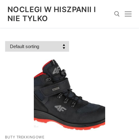
Przejdź
NOCLEGI W HISZPANII I
do
NIE TYLKO
treści
Szukaj:
BUTY TREKKINGOWE