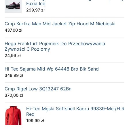
Fuxia Ice
299,97
zł
Cmp Kurtka Man Mid Jacket Zip Hood M Niebieski
437,00
zł
Hega Frankfurt Pojemnik Do Przechowywania
Żywności 3 Poziomy
24,99
zł
Hi Tec Sajama Mid Wp 64448 Bro Blk Sand
349,99
zł
Cmp Rigel Low 3Q13247 62Bn
370,00
zł
Hi-Tec Męski Softshell Kaoru 99839-Mer/H R
Red
199,99
zł