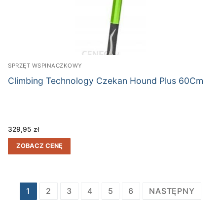
SPRZĘT WSPINACZKOWY
Climbing Technology Czekan Hound Plus 60Cm
329,95
zł
ZOBACZ CENĘ
Stronicowanie
1
2
3
4
5
6
NASTĘPNY
wpisów