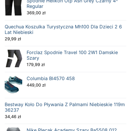
Spodnie Helikon Otp Ash Grey Czarny 4-
Regular
369,00
zł
Quechua Koszulka Turystyczna Mh100 Dla Dzieci 2 6
Lat Niebieski
29,99
zł
Forclaz Spodnie Travel 100 2W1 Damskie
Szary
179,99
zł
Columbia Bl4570 458
449,00
zł
Bestway Koło Do Pływania Z Palmami Niebieskie 119m
36237
34,46
zł
Nike Plecak Academy Szary Ba5508 012