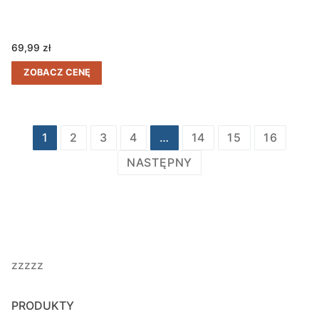
69,99
zł
ZOBACZ CENĘ
Stronicowanie
1
2
3
4
…
14
15
16
wpisów
NASTĘPNY
zzzzz
PRODUKTY