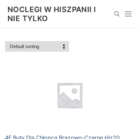
Przejdź
NOCLEGI W HISZPANII I
do
NIE TYLKO
treści
Szukaj:
4F Buty Dla Chłopca Brązowo-Czarne Hjz20