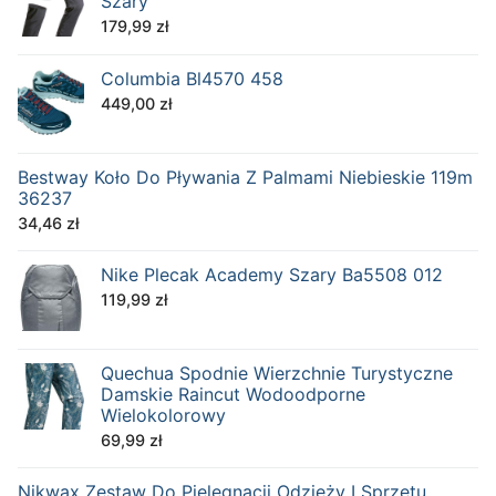
Szary
179,99
zł
Columbia Bl4570 458
449,00
zł
Bestway Koło Do Pływania Z Palmami Niebieskie 119m
36237
34,46
zł
Nike Plecak Academy Szary Ba5508 012
119,99
zł
Quechua Spodnie Wierzchnie Turystyczne
Damskie Raincut Wodoodporne
Wielokolorowy
69,99
zł
Nikwax Zestaw Do Pielęgnacji Odzieży I Sprzętu