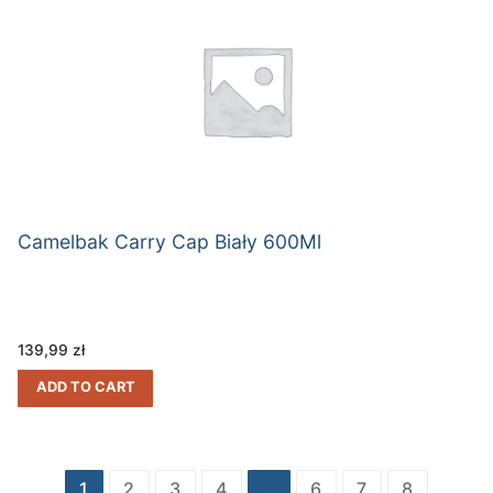
Camelbak Carry Cap Biały 600Ml
139,99
zł
ADD TO CART
Stronicowanie
1
2
3
4
…
6
7
8