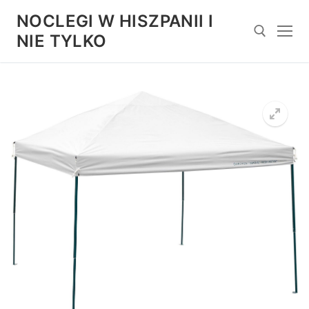
Przejdź
NOCLEGI W HISZPANII I
do
NIE TYLKO
treści
Szukaj: