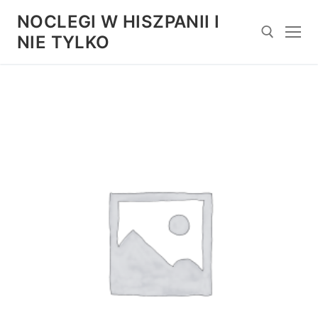
Przejdź
NOCLEGI W HISZPANII I
do
NIE TYLKO
treści
Szukaj: