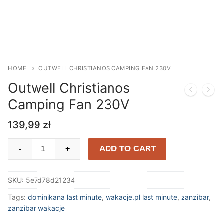
HOME
OUTWELL CHRISTIANOS CAMPING FAN 230V
Outwell Christianos
Camping Fan 230V
139,99
zł
Outwell
ADD TO CART
-
+
Christianos
Camping
SKU:
5e7d78d21234
Fan
230V
Tags:
dominikana last minute
,
wakacje.pl last minute
,
zanzibar
,
quantity
zanzibar wakacje