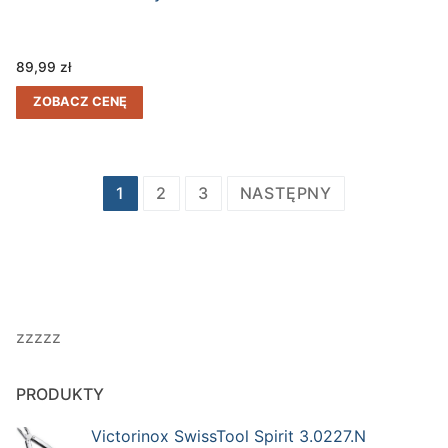
89,99
zł
ZOBACZ CENĘ
Stronicowanie
1
2
3
NASTĘPNY
wpisów
zzzzz
PRODUKTY
Victorinox SwissTool Spirit 3.0227.N