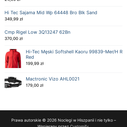
Hi Tec Sajama Mid Wp 64448 Bro Blk Sand
349,99
zł
Cmp Rigel Low 3Q13247 62Bn
370,00
zł
Hi-Tec Męski Softshell Kaoru 99839-Mer/H R
Red
199,99
zł
Mactronic Vizo AHL0021
179,00
zł
Prawa autorskie © 2026 Noclegi w Hiszpanii i nie tylko –
Wspierany przez
Customify
.