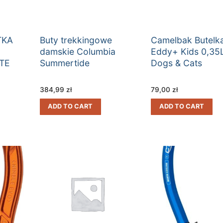
TKA
Buty trekkingowe
Camelbak Butelk
damskie Columbia
Eddy+ Kids 0,35
TE
Summertide
Dogs & Cats
 –
384,99
zł
79,00
zł
ADD TO CART
ADD TO CART
RMO
ESKI