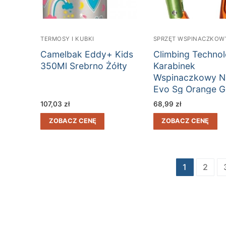
TERMOSY I KUBKI
SPRZĘT WSPINACZKOW
Camelbak Eddy+ Kids
Climbing Techno
350Ml Srebrno Żółty
Karabinek
Wspinaczkowy N
Evo Sg Orange G
Pomarańczowy 
107,03
zł
68,99
zł
ZOBACZ CENĘ
ZOBACZ CENĘ
Stronicowanie
1
2
wpisów