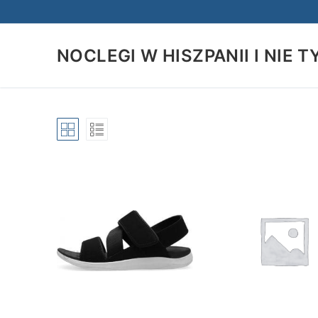
Przejdź
do
treści
NOCLEGI W HISZPANII I NIE T