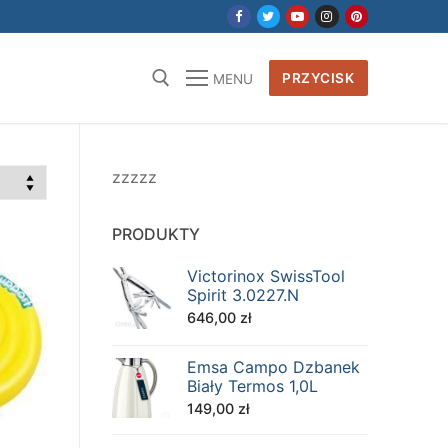
PRZYCISK
MENU
zzzzz
PRODUKTY
Victorinox SwissTool
Spirit 3.0227.N
646,00
zł
Emsa Campo Dzbanek
Biały Termos 1,0L
149,00
zł