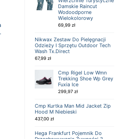
Wierzchnie Turystyczne
Damskie Raincut
Wodoodporne
Wielokolorowy
a
69,99
zł
L
Nikwax Zestaw Do Pielęgnacji
Odzieży I Sprzętu Outdoor Tech
Wash Tx.Direct
67,99
zł
Cmp Rigel Low Wmn
Trekking Shoe Wp Grey
Fuxia Ice
299,97
zł
Cmp Kurtka Man Mid Jacket Zip
Hood M Niebieski
437,00
zł
Hega Frankfurt Pojemnik Do