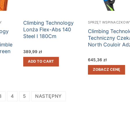
Climbing Technology
Y
SPRZĘT WSPINACZKOW
Lonża Flex-Abs 140
logy
Climbing Techno
Steel I 180Cm
Techniczny Czek
imble
North Couloir Ad
reen
389,99
zł
Ż
645,36
zł
ADD TO CART
ZOBACZ CENĘ
3
4
5
NASTĘPNY