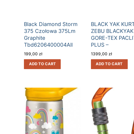
Black Diamond Storm
BLACK YAK KUR
375 Czołowa 375Lm
ZEBU BLACKYAK
Graphite
GORE-TEX PACLI
Tbd6206400004All
PLUS –
CLICK&COLLECT
199,00
zł
1399,00
zł
ZAMÓW NA
ADD TO CART
ADD TO CART
DECATHLON.PL,
ODBIERZ ZA DA
W SKLEPIE NIEBI