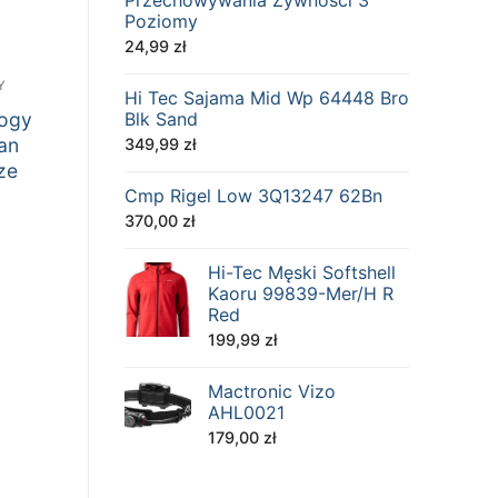
Przechowywania Żywności 3
Poziomy
24,99
zł
Y
Hi Tec Sajama Mid Wp 64448 Bro
logy
Blk Sand
an
349,99
zł
ze
Cmp Rigel Low 3Q13247 62Bn
370,00
zł
Hi-Tec Męski Softshell
Kaoru 99839-Mer/H R
Red
199,99
zł
Mactronic Vizo
AHL0021
179,00
zł