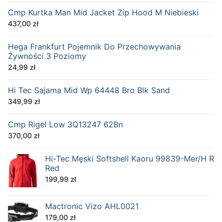
Cmp Kurtka Man Mid Jacket Zip Hood M Niebieski
437,00
zł
Hega Frankfurt Pojemnik Do Przechowywania
Żywności 3 Poziomy
24,99
zł
Hi Tec Sajama Mid Wp 64448 Bro Blk Sand
349,99
zł
Cmp Rigel Low 3Q13247 62Bn
370,00
zł
Hi-Tec Męski Softshell Kaoru 99839-Mer/H R
Red
199,99
zł
Mactronic Vizo AHL0021
179,00
zł