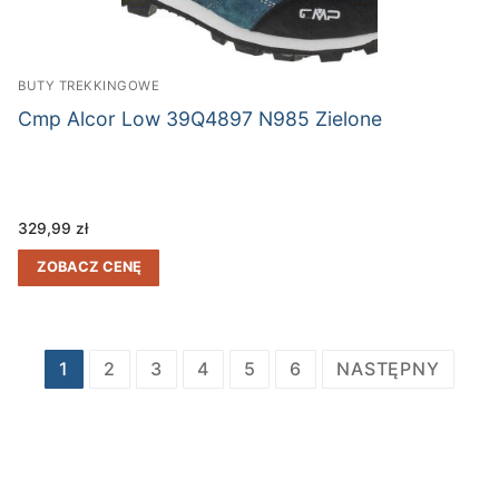
BUTY TREKKINGOWE
Cmp Alcor Low 39Q4897 N985 Zielone
329,99
zł
ZOBACZ CENĘ
Stronicowanie
1
2
3
4
5
6
NASTĘPNY
wpisów