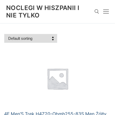
Przejdź
NOCLEGI W HISZPANII I
do
NIE TYLKO
treści
Szukaj:
4F Men’S Trek H4Z20-Obmh255-83S Men Żółty