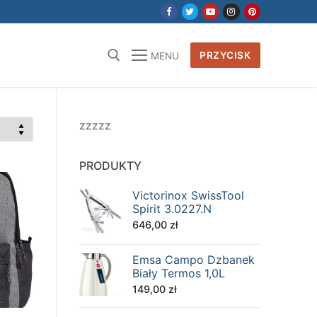
PRZYCISK
MENU
zzzzz
PRODUKTY
Victorinox SwissTool
Spirit 3.0227.N
646,00
zł
Emsa Campo Dzbanek
Biały Termos 1,0L
149,00
zł