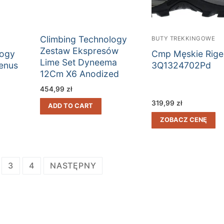
Climbing Technology
BUTY TREKKINGOWE
Zestaw Ekspresów
logy
Cmp Męskie Rige
Lime Set Dyneema
enus
3Q1324702Pd
12Cm X6 Anodized
454,99
zł
319,99
zł
ADD TO CART
ZOBACZ CENĘ
3
4
NASTĘPNY