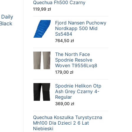
Quechua Fh500 Czarny
119,99
zł
 Daily
Fjord Nansen Puchowy
Black
Nordkapp 500 Mid
Ss5484
764,50
zł
The North Face
Spodnie Resolve
Woven T9556Lvq8
179,00
zł
Spodnie Helikon Otp
Ash Grey Czarny 4-
Regular
369,00
zł
Quechua Koszulka Turystyczna
Mh100 Dla Dzieci 2 6 Lat
Niebieski