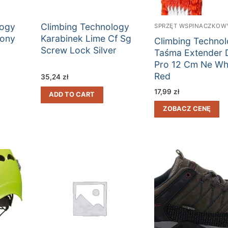
logy
Climbing Technology
SPRZĘT WSPINACZKOW
wony
Karabinek Lime Cf Sg
Climbing Techno
Screw Lock Silver
Taśma Extender 
Pro 12 Cm Ne Wh
Red
35,24
zł
17,99
zł
ADD TO CART
ZOBACZ CENĘ