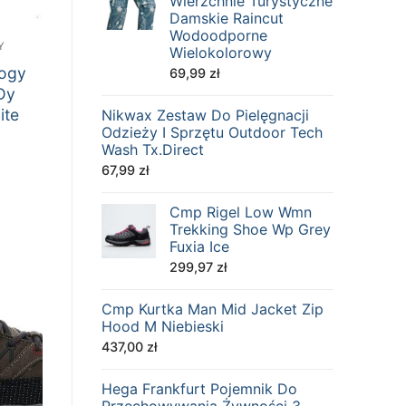
Wierzchnie Turystyczne
Damskie Raincut
Wodoodporne
Y
Wielokolorowy
logy
69,99
zł
Dy
ite
Nikwax Zestaw Do Pielęgnacji
Odzieży I Sprzętu Outdoor Tech
Wash Tx.Direct
67,99
zł
Cmp Rigel Low Wmn
Trekking Shoe Wp Grey
Fuxia Ice
299,97
zł
Cmp Kurtka Man Mid Jacket Zip
Hood M Niebieski
437,00
zł
Hega Frankfurt Pojemnik Do