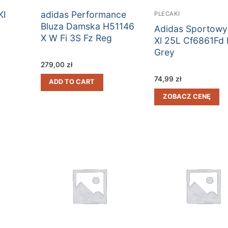
KI
adidas Performance
PLECAKI
Bluza Damska H51146
Adidas Sportowy
X W Fi 3S Fz Reg
Xl 25L Cf6861Fd 
Grey
279,00
zł
74,99
zł
ADD TO CART
ZOBACZ CENĘ