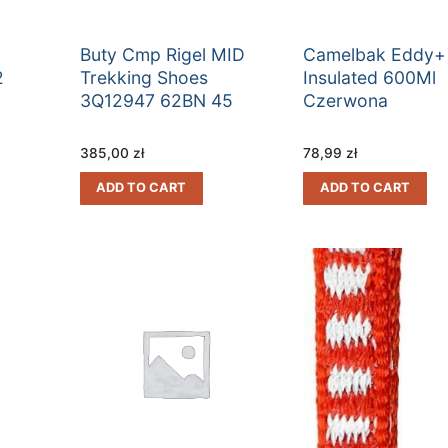
Buty Cmp Rigel MID
Camelbak Eddy+
2
Trekking Shoes
Insulated 600Ml
3Q12947 62BN 45
Czerwona
385,00
zł
78,99
zł
ADD TO CART
ADD TO CART