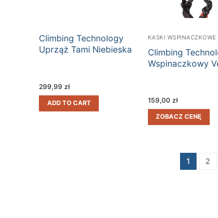
Climbing Technology
KASKI WSPINACZKOWE
Uprząż Tami Niebieska
Climbing Techno
Wspinaczkowy V
299,99
zł
159,00
zł
ADD TO CART
ZOBACZ CENĘ
Stronicowanie
1
2
wpisów