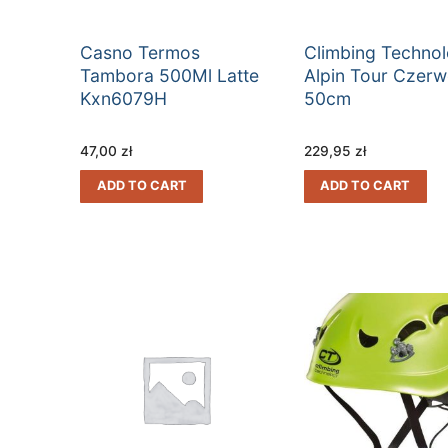
Casno Termos
Climbing Techno
Tambora 500Ml Latte
Alpin Tour Czer
Kxn6079H
50cm
47,00
zł
229,95
zł
ADD TO CART
ADD TO CART