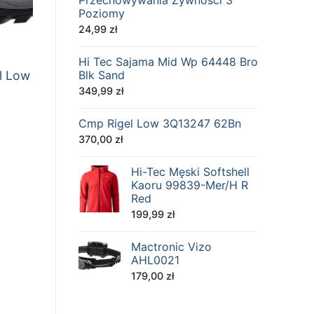
Przechowywania Żywności 3
Poziomy
24,99
zł
Hi Tec Sajama Mid Wp 64448 Bro
l Low
Blk Sand
349,99
zł
Cmp Rigel Low 3Q13247 62Bn
370,00
zł
Hi-Tec Męski Softshell
Kaoru 99839-Mer/H R
Red
199,99
zł
Mactronic Vizo
AHL0021
179,00
zł