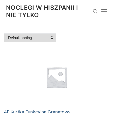
Przejdź
NOCLEGI W HISZPANII I
do
NIE TYLKO
treści
Szukaj:
4F Kurtka Funkcyjna Granatowy