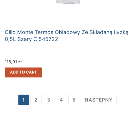
Cilio Monte Termos Obiadowy Ze Składaną Łyżką
0,5L Szary Ci545722
116,91
zł
ADD TO CART
Stronicowanie
1
2
3
4
5
NASTĘPNY
wpisów