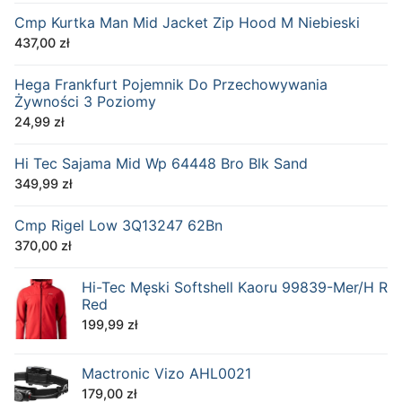
Cmp Kurtka Man Mid Jacket Zip Hood M Niebieski
437,00
zł
Hega Frankfurt Pojemnik Do Przechowywania
Żywności 3 Poziomy
24,99
zł
Hi Tec Sajama Mid Wp 64448 Bro Blk Sand
349,99
zł
Cmp Rigel Low 3Q13247 62Bn
370,00
zł
Hi-Tec Męski Softshell Kaoru 99839-Mer/H R
Red
199,99
zł
Mactronic Vizo AHL0021
179,00
zł