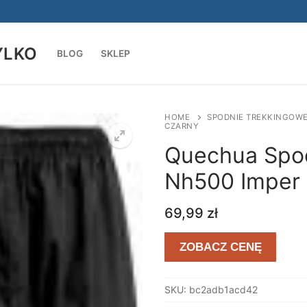
YLKO
BLOG
SKLEP
Szukaj:
HOME
SPODNIE TREKKINGOW
CZARNY
Quechua Spod
Nh500 Imper 
69,99
zł
ZOBACZ CENĘ
SKU:
bc2adb1acd42