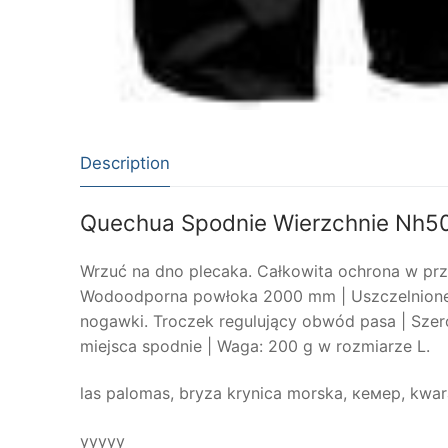
Description
Quechua Spodnie Wierzchnie Nh50
Wrzuć na dno plecaka. Całkowita ochrona w pr
Wodoodporna powłoka 2000 mm | Uszczelnione 
nogawki. Troczek regulujący obwód pasa | Szer
miejsca spodnie | Waga: 200 g w rozmiarze L.
las palomas, bryza krynica morska, кемер, kwar
yyyyy