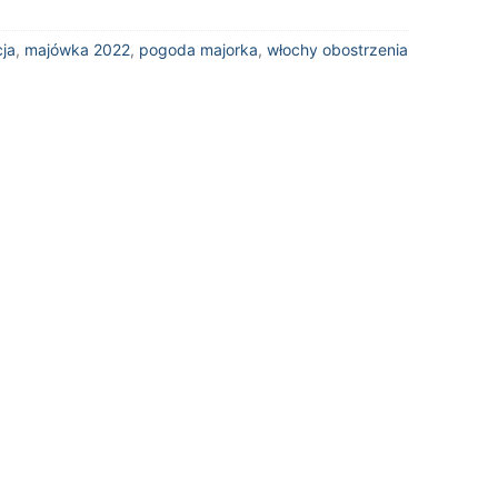
cja
,
majówka 2022
,
pogoda majorka
,
włochy obostrzenia