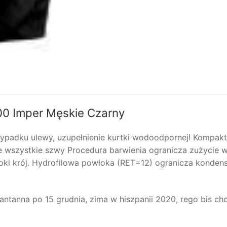
0 Imper Męskie Czarny
zypadku ulewy, uzupełnienie kurtki wodoodpornej! Kompak
wszystkie szwy Procedura barwienia ogranicza zużycie w
oki krój. Hydrofilowa powłoka (RET=12) ogranicza kondens
antanna po 15 grudnia, zima w hiszpanii 2020, rego bis ch