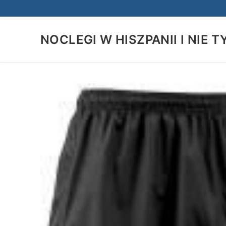
Przejdź
do
treści
NOCLEGI W HISZPANII I NIE T