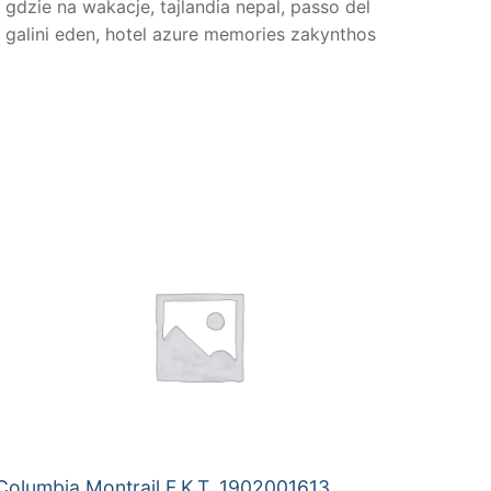
gdzie na wakacje, tajlandia nepal, passo del
, galini eden, hotel azure memories zakynthos
Columbia Montrail F.K.T. 1902001613