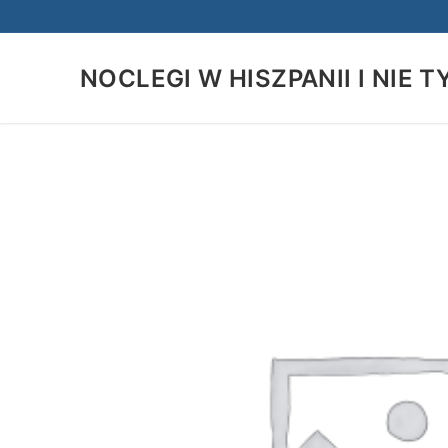
Przejdź
do
treści
NOCLEGI W HISZPANII I NIE T