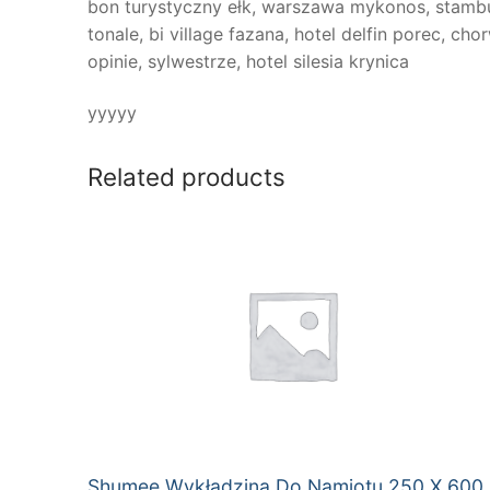
bon turystyczny ełk, warszawa mykonos, stambuł
tonale, bi village fazana, hotel delfin porec, 
opinie, sylwestrze, hotel silesia krynica
yyyyy
Related products
Shumee Wykładzina Do Namiotu 250 X 600