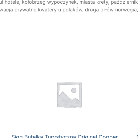
 hotele, kołobrzeg wypoczynek, miasta krety, październik 
chorwacja prywatne kwatery u polaków, droga orłów norwegia
Sigg Butelka Turystyczna Original Copper