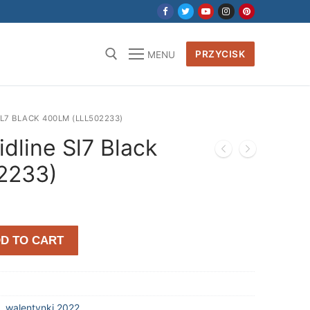
PRZYCISK
MENU
L7 BLACK 400LM (LLL502233)
idline Sl7 Black
2233)
D TO CART
,
walentynki 2022