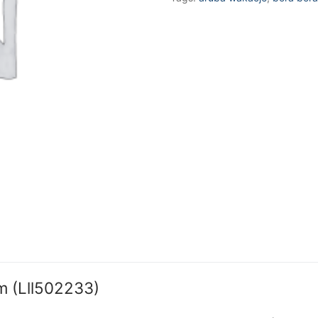
(Lll502233)
quantity
m (Lll502233)