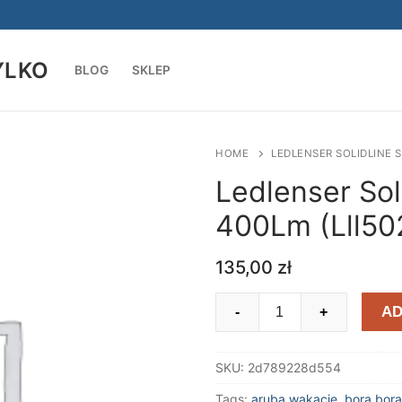
YLKO
BLOG
SKLEP
Szukaj:
HOME
LEDLENSER SOLIDLINE S
Ledlenser Sol
400Lm (Lll50
135,00
zł
Ledlenser
AD
-
+
Solidline
Sl7
SKU:
2d789228d554
Black
400Lm
Tags:
aruba wakacje
,
bora bora