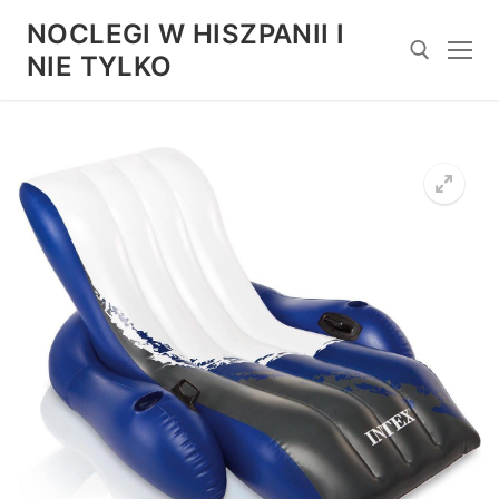
Przejdź
NOCLEGI W HISZPANII I
do
NIE TYLKO
treści
Szukaj: