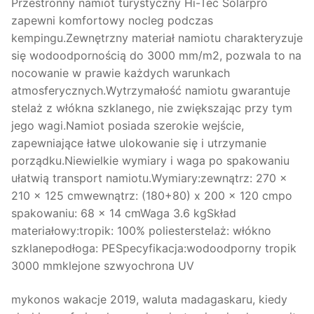
Przestronny namiot turystyczny Hi-Tec Solarpro
zapewni komfortowy nocleg podczas
kempingu.Zewnętrzny materiał namiotu charakteryzuje
się wodoodpornością do 3000 mm/m2, pozwala to na
nocowanie w prawie każdych warunkach
atmosferycznych.Wytrzymałość namiotu gwarantuje
stelaż z włókna szklanego, nie zwiększając przy tym
jego wagi.Namiot posiada szerokie wejście,
zapewniające łatwe ulokowanie się i utrzymanie
porządku.Niewielkie wymiary i waga po spakowaniu
ułatwią transport namiotu.Wymiary:zewnątrz: 270 x
210 x 125 cmwewnątrz: (180+80) x 200 x 120 cmpo
spakowaniu: 68 x 14 cmWaga 3.6 kgSkład
materiałowy:tropik: 100% poliesterstelaż: włókno
szklanepodłoga: PESpecyfikacja:wodoodporny tropik
3000 mmklejone szwyochrona UV
mykonos wakacje 2019, waluta madagaskaru, kiedy