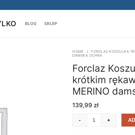
YLKO
BLOG
SKLEP
Szukaj:
HOME
FORCLAZ KOSZULKA TR
DAMSKA OCHRA
Forclaz Koszu
krótkim ręka
MERINO dams
139,99
zł
Forclaz
AD
-
+
Koszulka
trekkingowa