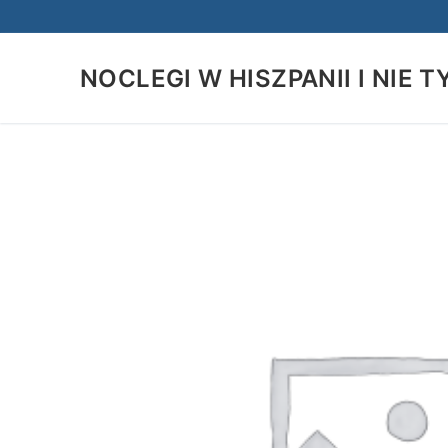
Przejdź
do
treści
NOCLEGI W HISZPANII I NIE T