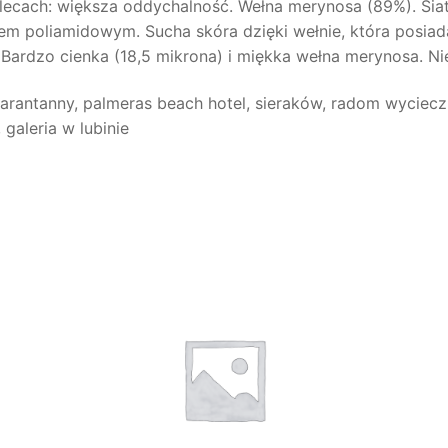
lecach: większa oddychalność. Wełna merynosa (89%). Sia
m poliamidowym. Sucha skóra dzięki wełnie, która posiada
 Bardzo cienka (18,5 mikrona) i miękka wełna merynosa. Ni
arantanny, palmeras beach hotel, sieraków, radom wycieczk
 galeria w lubinie