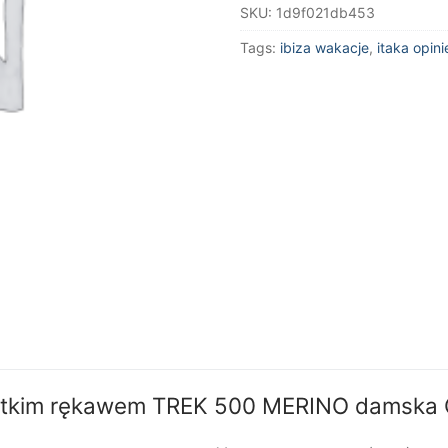
SKU:
1d9f021db453
z
krótkim
Tags:
ibiza wakacje
,
itaka opini
rękawem
TREK
500
MERINO
damska
Ochra
quantity
krótkim rękawem TREK 500 MERINO damska