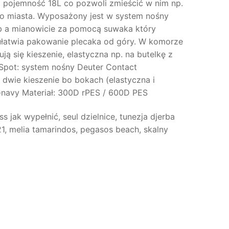
ma pojemność 18L co pozwoli zmieścić w nim np.
do miasta. Wyposażony jest w system nośny
ób a mianowicie za pomocą suwaka który
ułatwia pakowanie plecaka od góry. W komorze
ą się kieszenie, elastyczna np. na butelkę z
 Spot: system nośny Deuter Contact
dwie kieszenie bo bokach (elastyczna i
-navy Materiał: 300D rPES / 600D PES
s jak wypełnić, seul dzielnice, tunezja djerba
21, melia tamarindos, pegasos beach, skalny