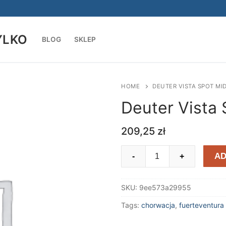
YLKO
BLOG
SKLEP
Szukaj:
HOME
DEUTER VISTA SPOT MI
Deuter Vista
209,25
zł
Deuter
AD
-
+
Vista
Spot
SKU:
9ee573a29955
Midnight
Navy
Tags:
chorwacja
,
fuerteventur
quantity