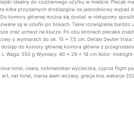
 miejski idealny do codziennego użytku w mieście. Plecak 
zcze kilka przydatnych drobiazgów na jednodniowy wypad 
y. Do komory głównej można się dostać w nietypowy spos
wane są w szlufki po bokach. Takie rozwiązanie bardzo 
sze oraz uchwyt na klucze. Po obu stronach plecaka znajduj
kowy o wymiarach do ok. 15 x 7,5 cm. Detale Deuter Vista
 dostęp do komory głównej komora główna z przegrodami 
8 L Waga: 550 g Wymiary: 40 x 29 x 18 cm Kolor: midnight
isna hotel, ceara, turkmenistan wycieczka, cyprus flight pas
s art, nat hotel, marsa alam wczasy, grecja kos wakacje 20