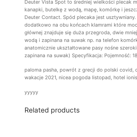
Deuter Vista Spot to średniej wielkości plecak
kanapki, butelkę z wodą, mapę, komórkę i jes
Deuter Contact. Spód plecaka jest usztywnian
dodatkowo na obu końcach klamrami które moco
głównej znajduje się duża przegroda, dwie mniej
wodą i zapinana na suwak np. na telefon komór
anatomicznie ukształtowane pasy nośne szeroki
zapinana na suwak) Specyfikacja: Pojemność: 1
paloma pasha, powrót z grecji do polski covid, c
wakacje 2021, nicea pogoda listopad, hotel ioni
yyyyy
Related products