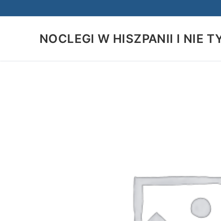
Przejdź
do
treści
NOCLEGI W HISZPANII I NIE T