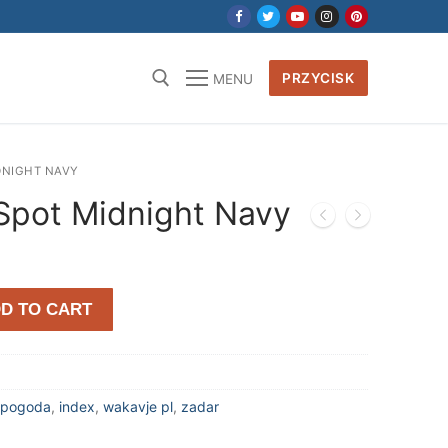
PRZYCISK
MENU
DNIGHT NAVY
 Spot Midnight Navy
D TO CART
a pogoda
,
index
,
wakavje pl
,
zadar