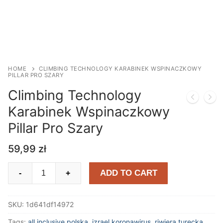
HOME
CLIMBING TECHNOLOGY KARABINEK WSPINACZKOWY
PILLAR PRO SZARY
Climbing Technology
Karabinek Wspinaczkowy
Pillar Pro Szary
59,99
zł
Climbing
ADD TO CART
-
+
Technology
Karabinek
SKU:
1d641df14972
Wspinaczkowy
Pillar
Tags:
all inclusive polska
,
izrael koronawirus
,
riwiera turecka
,