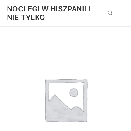
Przejdź
NOCLEGI W HISZPANII I
do
NIE TYLKO
treści
Szukaj: