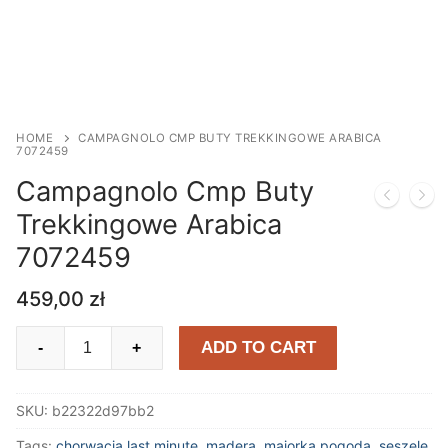
HOME
CAMPAGNOLO CMP BUTY TREKKINGOWE ARABICA
7072459
Campagnolo Cmp Buty
Trekkingowe Arabica
7072459
459,00
zł
Campagnolo
ADD TO CART
-
+
Cmp
Buty
SKU:
b22322d97bb2
Trekkingowe
Arabica
Tags:
chorwacja last minute
,
madera
,
majorka pogoda
,
seszele