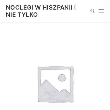
Przejdź
NOCLEGI W HISZPANII I
do
NIE TYLKO
treści
Szukaj: