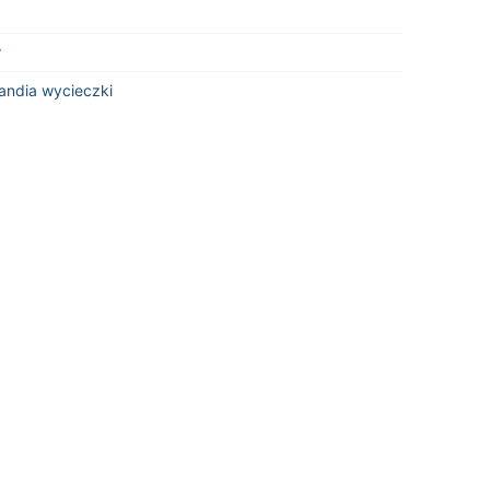
r
landia wycieczki