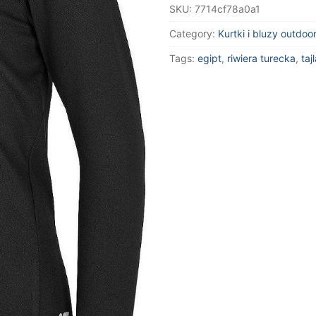
SKU:
7714cf78a0a1
Category:
Kurtki i bluzy outdoo
Tags:
egipt
,
riwiera turecka
,
taj