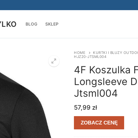
YLKO
BLOG
SKLEP
Szukaj:
HOME
KURTKI I BLUZY OUTDO
HJZ20-JTSML004
4F Koszulka 
Longsleeve Dl
Jtsml004
57,99
zł
ZOBACZ CENĘ