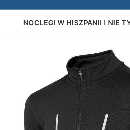
Przejdź
do
treści
NOCLEGI W HISZPANII I NIE T